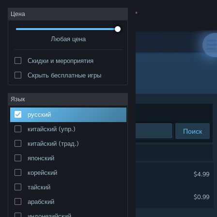
Войти
Цена
Любая цена
Магазин
Скидки и мероприятия
Сообщество
Скрыть бесплатные игры
Разработчик: Horrendous Games
Информация
Язык
Сортировать по
релевантности
русский
Поддержка
китайский (упр.)
Поиск
китайский (трад.)
Изменить язык
Результатов по вашему запросу: 2.
японский
Скачать мобильное приложение Steam
Panacea: Last Will
корейский
$4.99
тайский
Полная версия
Frank and 10 roots
$0.99
арабский
индонезийский