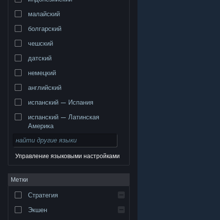
малайский
болгарский
чешский
датский
немецкий
английский
испанский — Испания
испанский — Латинская
Америка
Управление языковыми настройками
© Valve Corporation. Все права сохранены. Все
Метки
торговые марки являются собственностью
соответствующих владельцев в США и других
странах.
Политика конфиденциальности
|
Стратегия
Правовая информация
|
Доступность
|
Соглашение подписчика Steam
|
Возврат средств
|
Файлы cookie
Экшен