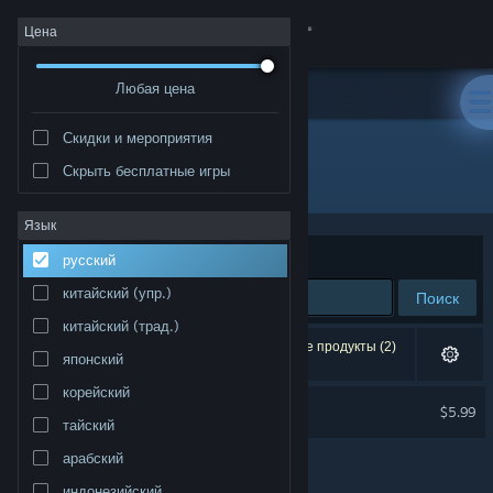
Войти
Цена
Любая цена
Магазин
Скидки и мероприятия
Сообщество
Скрыть бесплатные игры
Разработчик: Hardy Games
Информация
Язык
Сортировать по
релевантности
русский
Поддержка
китайский (упр.)
Поиск
китайский (трад.)
Изменить язык
Результатов по вашему запросу: 1. Некоторые продукты (2)
японский
скрыты согласно вашим настройкам.
Скачать мобильное приложение Steam
корейский
Turbo Tails
$5.99
тайский
Полная версия
арабский
индонезийский