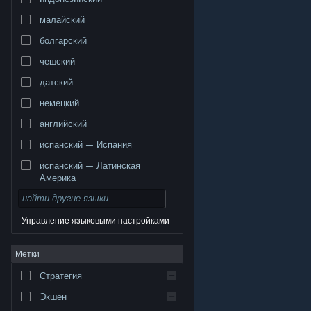
малайский
болгарский
чешский
датский
немецкий
английский
испанский — Испания
испанский — Латинская
Америка
Управление языковыми настройками
© Valve Corporation. Все права сохранены. Все
Метки
торговые марки являются собственностью
соответствующих владельцев в США и других
странах.
Политика конфиденциальности
|
Стратегия
Правовая информация
|
Доступность
|
Соглашение подписчика Steam
|
Возврат средств
|
Файлы cookie
Экшен