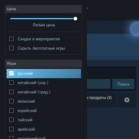
Войти
Цена
Любая цена
Магазин
Скидки и мероприятия
Сообщество
Скрыть бесплатные игры
Разработчик: HCGstudio
Информация
Язык
Сортировать по
релевантности
русский
Поддержка
китайский (упр.)
Поиск
китайский (трад.)
Изменить язык
Результатов по вашему запросу: 0. Некоторые продукты (3)
японский
скрыты согласно вашим настройкам.
Скачать мобильное приложение Steam
корейский
тайский
Полная версия
арабский
индонезийский