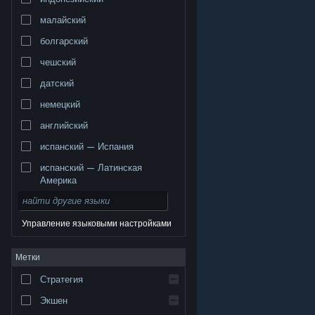
малайский
болгарский
чешский
датский
немецкий
английский
испанский — Испания
испанский — Латинская
Америка
Управление языковыми настройками
© Valve Corporation. Все права сохранены. Все
Метки
торговые марки являются собственностью
соответствующих владельцев в США и других
странах.
Политика конфиденциальности
|
Стратегия
Правовая информация
|
Доступность
|
Соглашение подписчика Steam
|
Возврат средств
|
Файлы cookie
Экшен