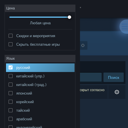
Войти
Цена
Любая цена
Магазин
Скидки и мероприятия
Сообщество
Скрыть бесплатные игры
Разработчик: Gungus, Wungus, &amp; Jimmy
Информация
Язык
Сортировать по
релевантности
русский
Поддержка
китайский (упр.)
Поиск
китайский (трад.)
Изменить язык
Результатов по вашему запросу: 0. 1 продукт скрыт согласно
японский
вашим настройкам.
Скачать мобильное приложение Steam
корейский
тайский
Полная версия
арабский
индонезийский