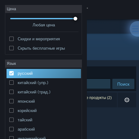
Войти
Цена
Любая цена
Магазин
Скидки и мероприятия
Сообщество
Скрыть бесплатные игры
Разработчик: Gametrip
Информация
Язык
Сортировать по
релевантности
русский
Поддержка
китайский (упр.)
Поиск
китайский (трад.)
Изменить язык
Результатов по вашему запросу: 0. Некоторые продукты (2)
японский
скрыты согласно вашим настройкам.
Скачать мобильное приложение Steam
корейский
тайский
Полная версия
арабский
индонезийский