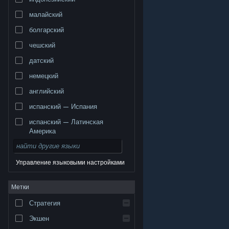
малайский
болгарский
чешский
датский
немецкий
английский
испанский — Испания
испанский — Латинская
Америка
Управление языковыми настройками
© Valve Corporation. Все права сохранены. Все
Метки
торговые марки являются собственностью
соответствующих владельцев в США и других
странах.
Политика конфиденциальности
|
Стратегия
Правовая информация
|
Доступность
|
Соглашение подписчика Steam
|
Возврат средств
|
Файлы cookie
Экшен