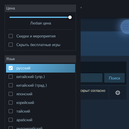
Войти
Цена
Любая цена
Магазин
Скидки и мероприятия
Сообщество
Скрыть бесплатные игры
Разработчик: Far-Flung Games
Информация
Язык
Сортировать по
релевантности
русский
Поддержка
китайский (упр.)
Поиск
китайский (трад.)
Изменить язык
Результатов по вашему запросу: 0. 1 продукт скрыт согласно
японский
вашим настройкам.
Скачать мобильное приложение Steam
корейский
тайский
Полная версия
арабский
индонезийский