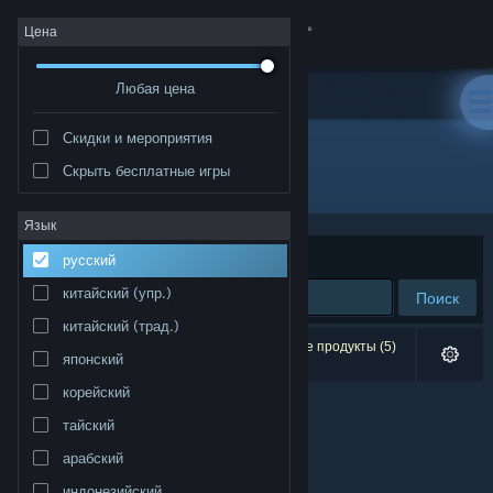
Войти
Цена
Любая цена
Магазин
Скидки и мероприятия
Сообщество
Скрыть бесплатные игры
Разработчик: DMONG Co., Ltd.
Информация
Язык
Сортировать по
релевантности
русский
Поддержка
китайский (упр.)
Поиск
китайский (трад.)
Изменить язык
Результатов по вашему запросу: 0. Некоторые продукты (5)
японский
скрыты согласно вашим настройкам.
Скачать мобильное приложение Steam
корейский
тайский
Полная версия
арабский
индонезийский