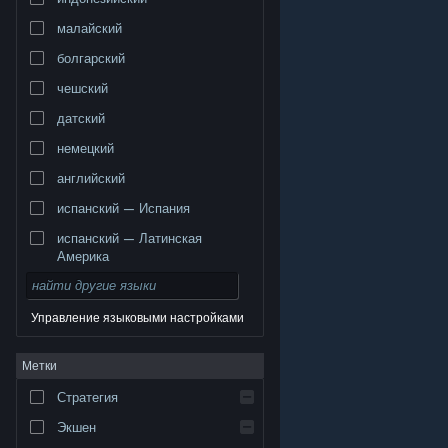
малайский
болгарский
чешский
датский
немецкий
английский
испанский — Испания
испанский — Латинская
Америка
Управление языковыми настройками
© Valve Corporation. Все права сохранены. Все
Метки
торговые марки являются собственностью
соответствующих владельцев в США и других
странах.
Политика конфиденциальности
|
Стратегия
Правовая информация
|
Доступность
|
Соглашение подписчика Steam
|
Возврат средств
|
Файлы cookie
Экшен