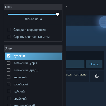
Войти
Цена
Любая цена
Магазин
Скидки и мероприятия
Сообщество
Скрыть бесплатные игры
Разработчик: Chris Hodge
Информация
Язык
Сортировать по
релевантности
русский
Поддержка
китайский (упр.)
Поиск
китайский (трад.)
Изменить язык
Результатов по вашему запросу: 0. 1 продукт скрыт согласно
японский
вашим настройкам.
Скачать мобильное приложение Steam
корейский
тайский
Полная версия
арабский
индонезийский