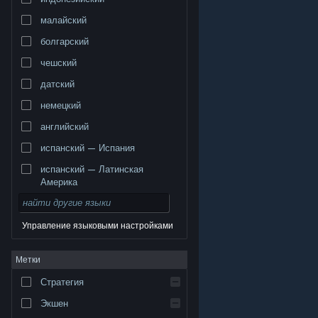
малайский
болгарский
чешский
датский
немецкий
английский
испанский — Испания
испанский — Латинская
Америка
Управление языковыми настройками
© Valve Corporation. Все права сохранены. Все
Метки
торговые марки являются собственностью
соответствующих владельцев в США и других
странах.
Политика конфиденциальности
|
Стратегия
Правовая информация
|
Доступность
|
Соглашение подписчика Steam
|
Возврат средств
|
Файлы cookie
Экшен