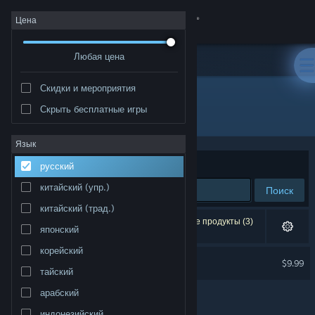
Войти
Цена
Любая цена
Магазин
Скидки и мероприятия
Сообщество
Скрыть бесплатные игры
Разработчик: Chop Chop Games
Информация
Язык
Сортировать по
релевантности
русский
Поддержка
китайский (упр.)
Поиск
китайский (трад.)
Изменить язык
Результатов по вашему запросу: 1. Некоторые продукты (3)
японский
скрыты согласно вашим настройкам.
Скачать мобильное приложение Steam
корейский
MineRalph
$9.99
тайский
Полная версия
арабский
индонезийский