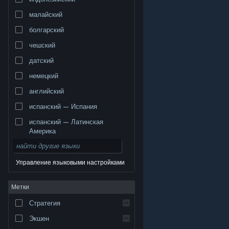
малайский
болгарский
чешский
датский
немецкий
английский
испанский — Испания
испанский — Латинская
Америка
Управление языковыми настройками
© Valve Corporation. Все права сохранены. Все
Метки
торговые марки являются собственностью
соответствующих владельцев в США и других
странах.
Политика конфиденциальности
|
Стратегия
Правовая информация
|
Доступность
|
Соглашение подписчика Steam
|
Возврат средств
|
Файлы cookie
Экшен