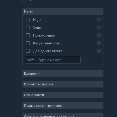
немецкий
Метки
английский
Инди
испанский — Испания
Экшен
испанский — Латинская Америка
Приключение
Казуальная игра
Для одного игрока
Симулятор
Ролевая игра
Категории
Стратегия
2D
Количество игроков
Ранний доступ
Особенности
3D
Поддержка контроллеров
Бесплатная игра
Атмосферная
Фильтр по функциям доступности