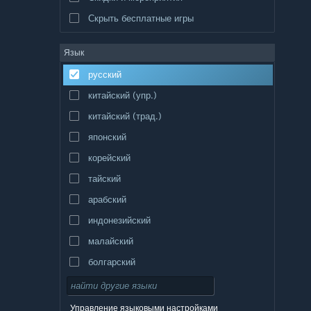
Скрыть бесплатные игры
Язык
русский
китайский (упр.)
китайский (трад.)
японский
корейский
тайский
арабский
индонезийский
малайский
болгарский
чешский
датский
Управление языковыми настройками