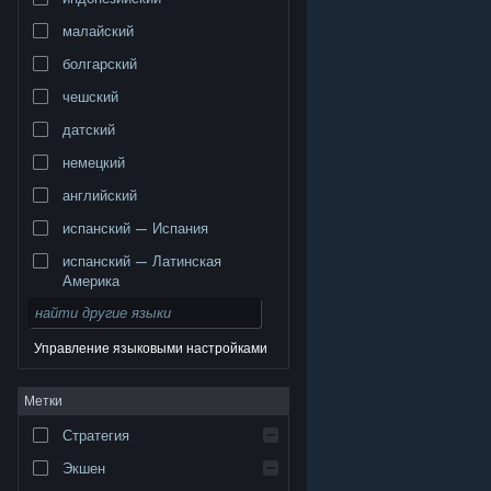
малайский
болгарский
чешский
датский
немецкий
английский
испанский — Испания
испанский — Латинская
Америка
Управление языковыми настройками
© Valve Corporation. Все права сохранены. Все
Метки
торговые марки являются собственностью
соответствующих владельцев в США и других
странах.
Политика конфиденциальности
|
Стратегия
Правовая информация
|
Доступность
|
Соглашение подписчика Steam
|
Возврат средств
|
Файлы cookie
Экшен