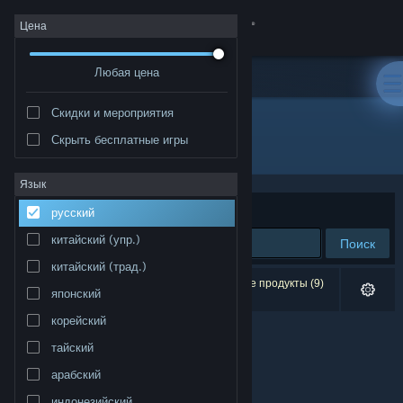
Войти
Цена
Любая цена
Магазин
Скидки и мероприятия
Сообщество
Скрыть бесплатные игры
Разработчик: Canalside Studios
Информация
Язык
Сортировать по
релевантности
русский
Поддержка
китайский (упр.)
Поиск
китайский (трад.)
Изменить язык
Результатов по вашему запросу: 0. Некоторые продукты (9)
японский
скрыты согласно вашим настройкам.
Скачать мобильное приложение Steam
корейский
тайский
Полная версия
арабский
индонезийский