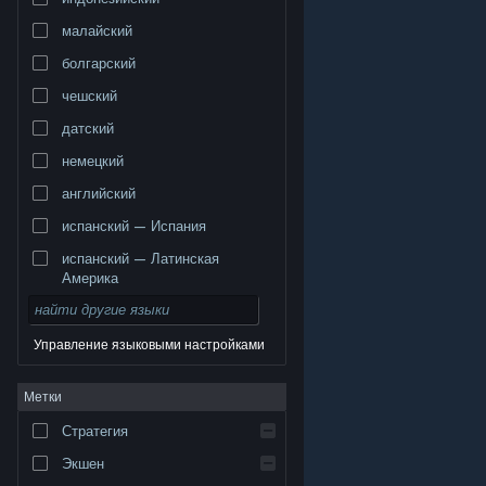
малайский
болгарский
чешский
датский
немецкий
английский
испанский — Испания
испанский — Латинская
Америка
Управление языковыми настройками
© Valve Corporation. Все права сохранены. Все
Метки
торговые марки являются собственностью
соответствующих владельцев в США и других
странах.
Политика конфиденциальности
|
Стратегия
Правовая информация
|
Доступность
|
Соглашение подписчика Steam
|
Возврат средств
|
Файлы cookie
Экшен