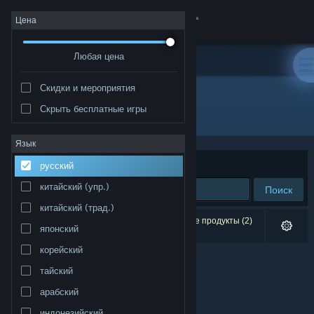
Войти
Цена
Любая цена
Магазин
Скидки и мероприятия
Сообщество
Скрыть бесплатные игры
Разработчик: Blue Collar Games
Информация
Язык
Сортировать по
релевантности
русский
Поддержка
китайский (упр.)
Поиск
китайский (трад.)
Изменить язык
Результатов по вашему запросу: 0. Некоторые продукты (2)
японский
скрыты согласно вашим настройкам.
Скачать мобильное приложение Steam
корейский
тайский
Полная версия
арабский
индонезийский