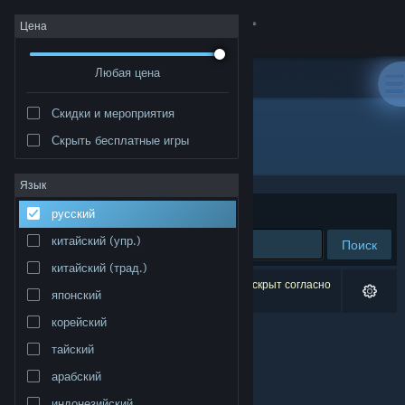
Войти
Цена
Любая цена
Магазин
Скидки и мероприятия
Сообщество
Скрыть бесплатные игры
Разработчик: Bathysfear Labs
Информация
Язык
Сортировать по
релевантности
русский
Поддержка
китайский (упр.)
Поиск
китайский (трад.)
Изменить язык
Результатов по вашему запросу: 0. 1 продукт скрыт согласно
японский
вашим настройкам.
Скачать мобильное приложение Steam
корейский
тайский
Полная версия
арабский
индонезийский