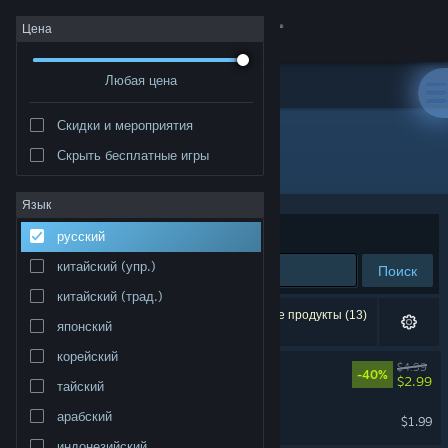
Войти
Цена
Любая цена
Магазин
Скидки и мероприятия
Сообщество
Скрыть бесплатные игры
Разработчик: Atlas V
Информация
Язык
Сортировать по
релевантности
русский
Поддержка
китайский (упр.)
Поиск
китайский (трад.)
Изменить язык
Результатов по вашему запросу: 2. Некоторые продукты (13)
японский
скрыты согласно вашим настройкам.
Скачать мобильное приложение Steam
корейский
Gloomy Eyes Soundtrack
$4.99
-40%
$2.99
тайский
Полная версия
Madrid Noir Soundtrack
арабский
$1.99
индонезийский