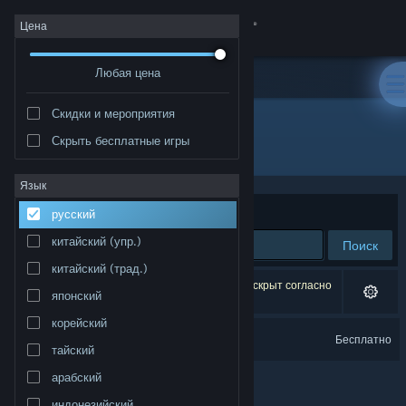
Войти
Цена
Любая цена
Магазин
Скидки и мероприятия
Сообщество
Скрыть бесплатные игры
Разработчик: Alphaquest Games
Информация
Язык
Сортировать по
релевантности
русский
Поддержка
китайский (упр.)
Поиск
китайский (трад.)
Изменить язык
Результатов по вашему запросу: 1. 1 продукт скрыт согласно
японский
вашим настройкам.
Скачать мобильное приложение Steam
корейский
Pet idle
Бесплатно
тайский
Полная версия
арабский
индонезийский