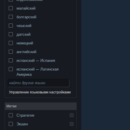
малайский
болгарский
чешский
датский
немецкий
английский
испанский — Испания
испанский — Латинская
Америка
Управление языковыми настройками
© Valve Corporation. Все права сохранены. Все
Метки
торговые марки являются собственностью
соответствующих владельцев в США и других
странах.
Политика конфиденциальности
|
Стратегия
Правовая информация
|
Доступность
|
Соглашение подписчика Steam
|
Возврат средств
|
Файлы cookie
Экшен