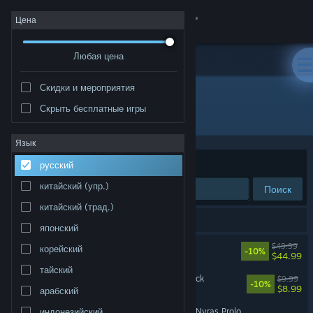
Войти
Цена
Любая цена
Магазин
Скидки и мероприятия
Сообщество
Скрыть бесплатные игры
Разработчик: Alkimia Interactive
Информация
Язык
Сортировать по
релевантности
русский
Поддержка
китайский (упр.)
Поиск
китайский (трад.)
Изменить язык
Результатов по вашему запросу: 3.
японский
Скачать мобильное приложение Steam
Gothic 1 Remake
$49.99
корейский
-10%
$44.99
тайский
Полная версия
Gothic 1 Remake Soundtrack
$9.99
-10%
$8.99
арабский
Gothic 1 Remake - Demo (Nyras Prologue)
индонезийский