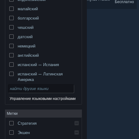
Бесплатно
малайский
болгарский
чешский
датский
немецкий
английский
испанский — Испания
испанский — Латинская
Америка
Управление языковыми настройками
© Valve Corporation. Все права сохранены. Все
Метки
торговые марки являются собственностью
соответствующих владельцев в США и других
странах.
Политика конфиденциальности
|
Стратегия
Правовая информация
|
Доступность
|
Соглашение подписчика Steam
|
Возврат средств
|
Файлы cookie
Экшен