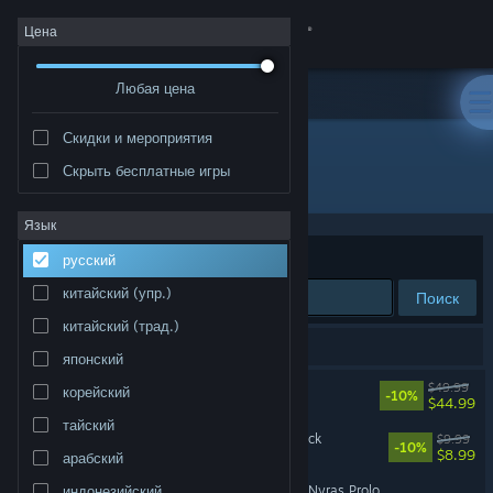
Войти
Цена
Любая цена
Магазин
Скидки и мероприятия
Сообщество
Скрыть бесплатные игры
Разработчик: Alkimia Interactive
Информация
Язык
Сортировать по
релевантности
русский
Поддержка
китайский (упр.)
Поиск
китайский (трад.)
Изменить язык
Результатов по вашему запросу: 3.
японский
Скачать мобильное приложение Steam
Gothic 1 Remake
$49.99
корейский
-10%
$44.99
тайский
Полная версия
Gothic 1 Remake Soundtrack
$9.99
-10%
$8.99
арабский
Gothic 1 Remake - Demo (Nyras Prologue)
индонезийский