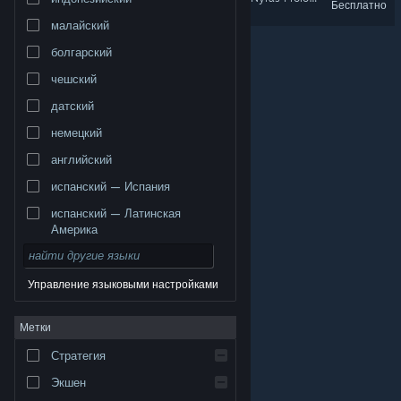
Бесплатно
малайский
болгарский
чешский
датский
немецкий
английский
испанский — Испания
испанский — Латинская
Америка
Управление языковыми настройками
© Valve Corporation. Все права сохранены. Все
Метки
торговые марки являются собственностью
соответствующих владельцев в США и других
странах.
Политика конфиденциальности
|
Стратегия
Правовая информация
|
Доступность
|
Соглашение подписчика Steam
|
Возврат средств
|
Файлы cookie
Экшен