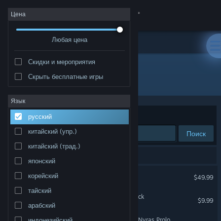
Войти
Цена
Любая цена
Магазин
Скидки и мероприятия
Сообщество
Скрыть бесплатные игры
Разработчик: Alkimia Interactive
Информация
Язык
Сортировать по
релевантности
русский
Поддержка
китайский (упр.)
Поиск
китайский (трад.)
Изменить язык
Результатов по вашему запросу: 3.
японский
Скачать мобильное приложение Steam
Gothic 1 Remake
корейский
$49.99
тайский
Полная версия
Gothic 1 Remake Soundtrack
$9.99
арабский
Gothic 1 Remake - Demo (Nyras Prologue)
индонезийский