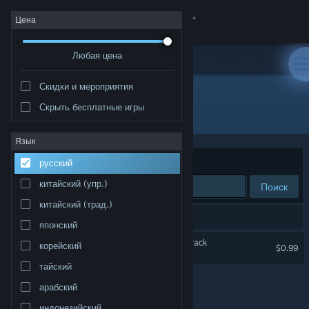
Войти
Цена
Любая цена
Магазин
Скидки и мероприятия
Сообщество
Скрыть бесплатные игры
Разработчик: Abdenara
Информация
Язык
Сортировать по
релевантности
русский
Поддержка
китайский (упр.)
Поиск
китайский (трад.)
Изменить язык
Результатов по вашему запросу: 1.
японский
Скачать мобильное приложение Steam
Clans to Kingdoms Soundtrack
корейский
$0.99
тайский
Полная версия
арабский
индонезийский