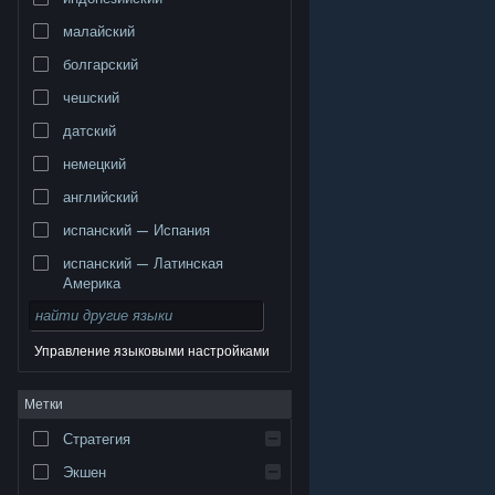
малайский
болгарский
чешский
датский
немецкий
английский
испанский — Испания
испанский — Латинская
Америка
Управление языковыми настройками
© Valve Corporation. Все права сохранены. Все
Метки
торговые марки являются собственностью
соответствующих владельцев в США и других
странах.
Политика конфиденциальности
|
Стратегия
Правовая информация
|
Доступность
|
Соглашение подписчика Steam
|
Возврат средств
|
Файлы cookie
Экшен