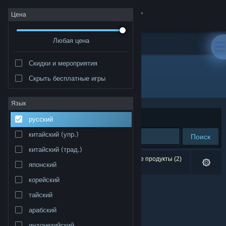
Войти
Цена
Любая цена
Магазин
Скидки и мероприятия
Сообщество
Скрыть бесплатные игры
Разработчик: AAlgar Productions
Информация
Язык
Сортировать по
релевантности
русский
Поддержка
китайский (упр.)
Поиск
китайский (трад.)
Изменить язык
Результатов по вашему запросу: 0. Некоторые продукты (2)
японский
скрыты согласно вашим настройкам.
Скачать мобильное приложение Steam
корейский
тайский
Полная версия
арабский
индонезийский