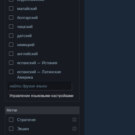
малайский
болгарский
чешский
датский
немецкий
английский
испанский — Испания
испанский — Латинская
Америка
Управление языковыми настройками
© Valve Corporation. Все права сохранены. Все
Метки
торговые марки являются собственностью
соответствующих владельцев в США и других
странах.
Политика конфиденциальности
|
Стратегия
Правовая информация
|
Доступность
|
Соглашение подписчика Steam
|
Возврат средств
|
Файлы cookie
Экшен