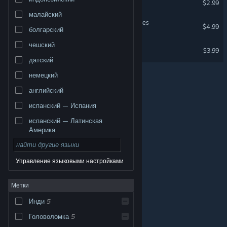
$2.99
малайский
Forests, Fields and Fortresses
$4.99
болгарский
чешский
Neon Junctions
$3.99
датский
немецкий
английский
испанский — Испания
испанский — Латинская
Америка
Управление языковыми настройками
© Valve Corporation. Все права сохранены. Все
Метки
торговые марки являются собственностью
соответствующих владельцев в США и других
странах.
Политика конфиденциальности
|
Инди
5
Правовая информация
|
Доступность
|
Соглашение подписчика Steam
|
Возврат средств
|
Файлы cookie
Головоломка
5