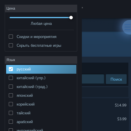
Войти
Цена
Любая цена
Магазин
Скидки и мероприятия
Сообщество
Скрыть бесплатные игры
Разработчик: 9 Eyes Game Studio
Информация
Язык
Сортировать по
релевантности
русский
Поддержка
китайский (упр.)
Поиск
китайский (трад.)
Изменить язык
Результатов по вашему запросу: 5.
японский
Скачать мобильное приложение Steam
Mask of Mists
корейский
$14.99
тайский
Полная версия
Don't Touch this Button!
$3.99
арабский
Planet RIX-13
индонезийский