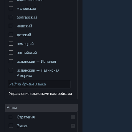
малайский
болгарский
чешский
датский
немецкий
английский
испанский — Испания
испанский — Латинская
Америка
Управление языковыми настройками
© Valve Corporation. Все права сохранены. Все
Метки
торговые марки являются собственностью
соответствующих владельцев в США и других
странах.
Политика конфиденциальности
|
Стратегия
Правовая информация
|
Доступность
|
Соглашение подписчика Steam
|
Возврат средств
|
Файлы cookie
Экшен