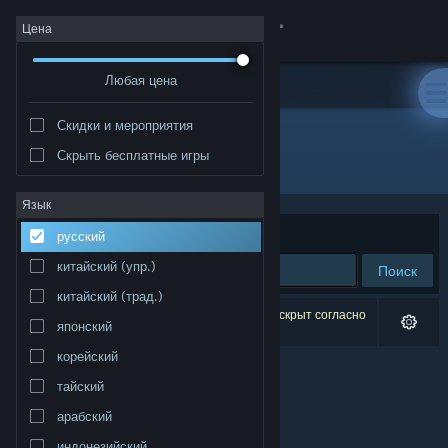
Войти
Цена
Любая цена
Магазин
Скидки и мероприятия
Сообщество
Скрыть бесплатные игры
Разработчик: 3D Talo Finland Ltd.
Информация
Язык
Сортировать по
релевантности
русский
Поддержка
китайский (упр.)
Поиск
китайский (трад.)
Изменить язык
Результатов по вашему запросу: 0. 1 продукт скрыт согласно
японский
вашим настройкам.
Скачать мобильное приложение Steam
корейский
тайский
Полная версия
арабский
индонезийский