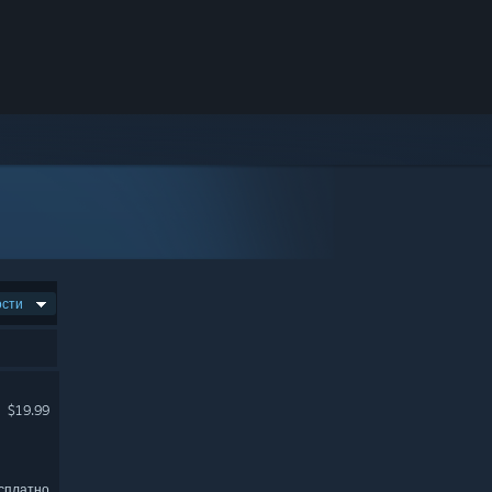
ости
$19.99
сплатно