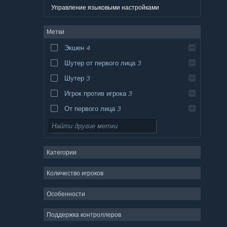
Управление языковыми настройками
Метки
Экшен
4
Шутер от первого лица
3
Шутер
3
Игрок против игрока
3
От первого лица
3
Для нескольких игроков
3
Научная фантастика
3
Категории
Стратегия
Приключение
Количество игроков
Дизайн и иллюстрация
Особенности
Утилиты
Поддержка контроллеров
Бесплатная игра