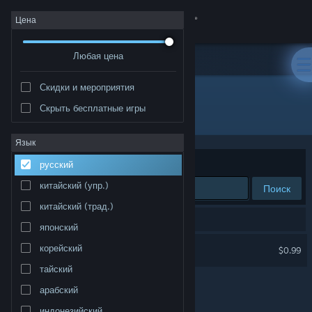
Войти
Цена
Любая цена
Магазин
Скидки и мероприятия
Сообщество
Скрыть бесплатные игры
Разработчик: g3ntlebreeze
Информация
Язык
Сортировать по
релевантности
русский
Поддержка
китайский (упр.)
Поиск
китайский (трад.)
Изменить язык
Результатов по вашему запросу: 1.
японский
Скачать мобильное приложение Steam
Wyvia Soundtrack
корейский
$0.99
тайский
Полная версия
арабский
индонезийский