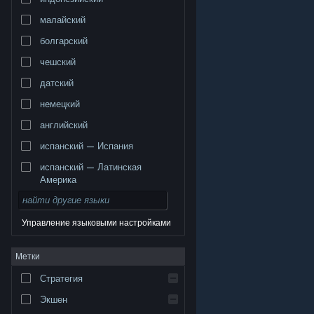
малайский
болгарский
чешский
датский
немецкий
английский
испанский — Испания
испанский — Латинская
Америка
Управление языковыми настройками
© Valve Corporation. Все права сохранены. Все
Метки
торговые марки являются собственностью
соответствующих владельцев в США и других
странах.
Политика конфиденциальности
|
Стратегия
Правовая информация
|
Доступность
|
Соглашение подписчика Steam
|
Возврат средств
|
Файлы cookie
Экшен