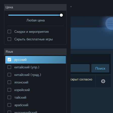
Войти
Цена
Любая цена
Магазин
Скидки и мероприятия
Сообщество
Скрыть бесплатные игры
Разработчик: 失与寻制作委员会
Информация
Язык
Сортировать по
релевантности
русский
Поддержка
китайский (упр.)
Поиск
китайский (трад.)
Изменить язык
Результатов по вашему запросу: 0. 1 продукт скрыт согласно
японский
вашим настройкам.
Скачать мобильное приложение Steam
корейский
тайский
Полная версия
арабский
индонезийский