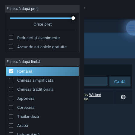
Conectează-te
Filtrează după preț
Orice preț
Magazin
Reduceri și evenimente
Comunitate
Ascunde articolele gratuite
"Wicked Seed"
Despre
Filtrează după limbă
Sortează după
Relevanță
Română
Asistență
Chineză simplificată
Caută
Chineză tradițională
Schimbă limba
0 rezultate corespund căutării tale. 9 titluri (inclusiv
Wicked
Japoneză
Seed
) au fost excluse în funcție de preferințele tale.
Obține aplicația Steam pentru dispozitive mobile
Coreeană
Thailandeză
Vezi site în versiunea pentru desktop
Arabă
Indoneziană