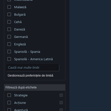
Malaeză
Bulgară
Cehă
Daneză
Germană
Engleză
Spaniolă - Spania
Spaniolă - America Latină
Gestionează preferințele de limbă
Filtrează după etichete
© Valve Corporation. Toate drepturile rezervate. Toate
mărcile înregistrate sunt proprietatea deținătorilor
Strategie
respectivi în SUA și celelalte țări.
Politică de
confidențialitate
|
Mențiuni legale
|
Accesibilitate
|
Acordul Steam pentru abonați
|
Rambursări
|
Acțiune
Cookie-uri
Aventură