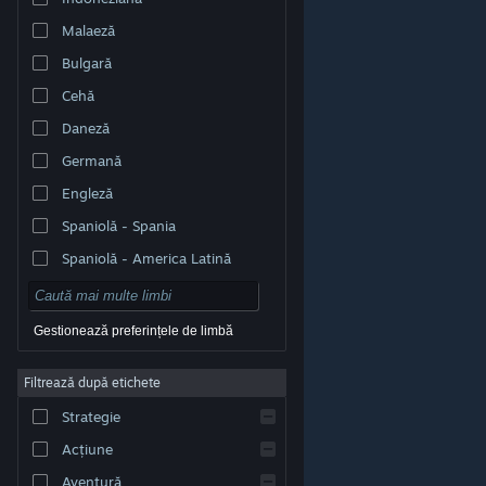
Malaeză
Bulgară
Cehă
Daneză
Germană
Engleză
Spaniolă - Spania
Spaniolă - America Latină
Gestionează preferințele de limbă
Filtrează după etichete
© Valve Corporation. Toate drepturile rezervate. Toate
mărcile înregistrate sunt proprietatea deținătorilor
Strategie
respectivi în SUA și celelalte țări.
Politică de
confidențialitate
|
Mențiuni legale
|
Accesibilitate
|
Acordul Steam pentru abonați
|
Rambursări
|
Acțiune
Cookie-uri
Aventură