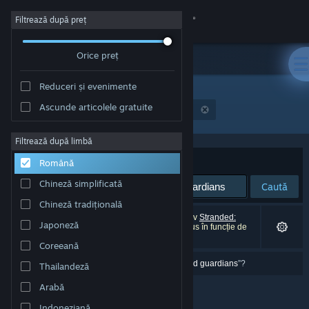
Conectează-te
Filtrează după preț
Orice preț
Magazin
Reduceri și evenimente
Comunitate
Ascunde articolele gratuite
"Stranded: Alien Dawn - Robots and Guardians"
Despre
Filtrează după limbă
Sortează după
Relevanță
Română
Asistență
Chineză simplificată
Caută
Chineză tradițională
Schimbă limba
0 rezultate corespund căutării tale. 1 titlu (inclusiv
Stranded:
Japoneză
Alien Dawn - Robots and Guardians
) a fost exclus în funcție de
preferințele tale.
Obține aplicația Steam pentru dispozitive mobile
Coreeană
Ai vrut sa spui „
stranded: alien dawn \- robots add guardians
”?
Thailandeză
Vezi site în versiunea pentru desktop
Arabă
Indoneziană