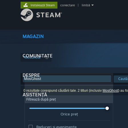
Instalează Steam
conectare
|
limbă
MAGAZIN
COMUNITATE
"MosGhost"
DESPRE
Caută
0 rezultate corespund căutării tale. 2 titluri (inclusiv
MosGhost
) au f
ASISTENȚĂ
Filtrează după preț
Orice preț
Reduceri și evenimente