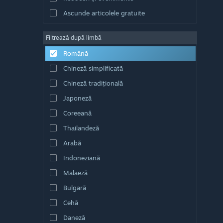
Ascunde articolele gratuite
Filtrează după limbă
Română
Chineză simplificată
Chineză tradițională
Japoneză
Coreeană
Thailandeză
Arabă
Indoneziană
Malaeză
Bulgară
Cehă
Daneză