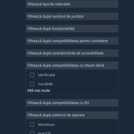
Afișează tipurile selectate
Număr masiv de jucători
Indie
Filtrează după numărul de jucători
Acces timpuriu
Filtrează după funcționalități
Casual
Filtrează după compatibilitatea pentru controlere
Simulare
Curse
Filtrează după caracteristicile de accesibilitate
Sporturi
Filtrează după compatibilitatea cu Steam Deck
Producție video
Verificate
Editare de fotografii
Jucabile
Află mai multe
Filtrează după compatibilitatea cu RV
Filtrează după sistemul de operare
Windows
macOS