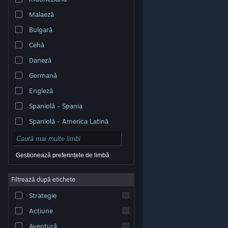
Malaeză
Bulgară
Cehă
Daneză
Germană
Engleză
Spaniolă - Spania
Spaniolă - America Latină
Gestionează preferințele de limbă
Filtrează după etichete
© Valve Corporation. Toate drepturile rezervate. Toate
mărcile înregistrate sunt proprietatea deținătorilor
Strategie
respectivi în SUA și celelalte țări.
Politică de
confidențialitate
|
Mențiuni legale
|
Accesibilitate
|
Acordul Steam pentru abonați
|
Rambursări
|
Acțiune
Cookie-uri
Aventură