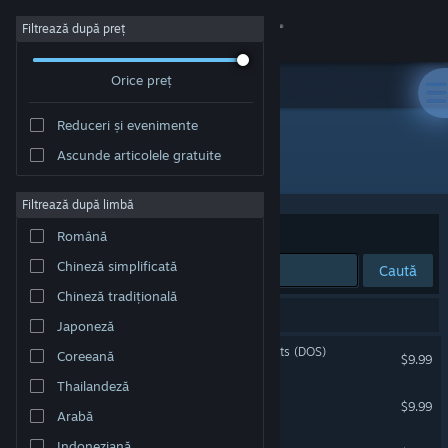
Conectează-te
Filtrează după preț
Orice preț
Magazin
Reduceri și evenimente
Comunitate
Ascunde articolele gratuite
Dezvoltator: 8-Bit Productions, LLC
Despre
Filtrează după limbă
Sortează după
Relevanță
Română
Asistență
Chineză simplificată
Caută
Chineză tradițională
Schimbă limba
4 rezultate corespund căutării tale.
Japoneză
Obține aplicația Steam pentru dispozitive mobile
Attack of the PETSCII Robots (DOS)
Coreeană
$9.99
Thailandeză
Vezi site în versiunea pentru desktop
Planet X3 (DOS)
$9.99
Arabă
Planet X2 (C64)
Indoneziană