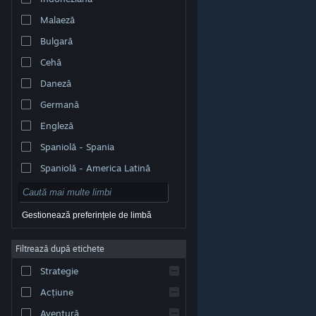
Malaeză
Bulgară
Cehă
Daneză
Germană
Engleză
Spaniolă - Spania
Spaniolă - America Latină
Gestionează preferințele de limbă
Filtrează după etichete
© Valve Corporation. Toate drepturile rezervate. Toate
mărcile înregistrate sunt proprietatea deținătorilor
Strategie
respectivi în SUA și celelalte țări.
Politică de
confidențialitate
|
Mențiuni legale
|
Accesibilitate
|
Acordul Steam pentru abonați
|
Rambursări
|
Acțiune
Cookie-uri
Aventură