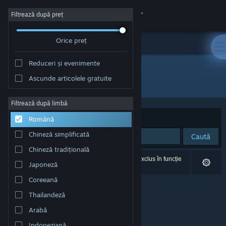
Conectează-te
Filtrează după preț
Orice preț
Magazin
Reduceri și evenimente
Comunitate
Ascunde articolele gratuite
Editor: kivoro
Despre
Filtrează după limbă
Sortează după
Relevanță
Română
Asistență
Chineză simplificată
Caută
Chineză tradițională
Schimbă limba
0 rezultate corespund căutării tale. 1 titlu a fost exclus în funcție
Japoneză
de preferințele tale.
Obține aplicația Steam pentru dispozitive mobile
Coreeană
Thailandeză
Vezi site în versiunea pentru desktop
Arabă
Indoneziană