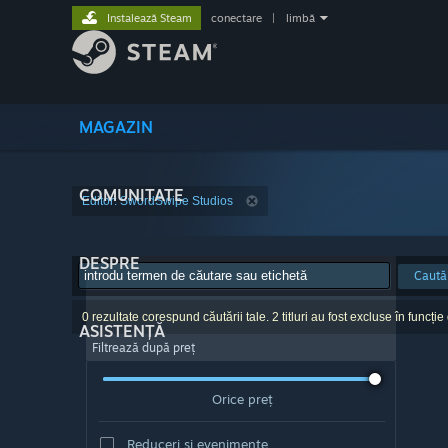
Instalează Steam
conectare
|
limbă
MAGAZIN
COMUNITATE
Editor: SwordSwipe Studios
DESPRE
Caută
0 rezultate corespund căutării tale. 2 titluri au fost excluse în funcție
ASISTENȚĂ
Filtrează după preț
Orice preț
Reduceri și evenimente