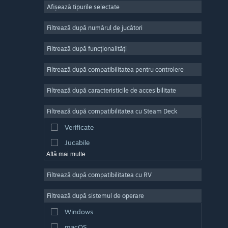
Afișează tipurile selectate
Număr masiv de jucători
Indie
Filtrează după numărul de jucători
Acces timpuriu
Filtrează după funcționalități
Casual
Filtrează după compatibilitatea pentru controlere
Simulare
Curse
Filtrează după caracteristicile de accesibilitate
Sporturi
Filtrează după compatibilitatea cu Steam Deck
Producție video
Verificate
Editare de fotografii
Jucabile
Află mai multe
Filtrează după compatibilitatea cu RV
Filtrează după sistemul de operare
Windows
macOS