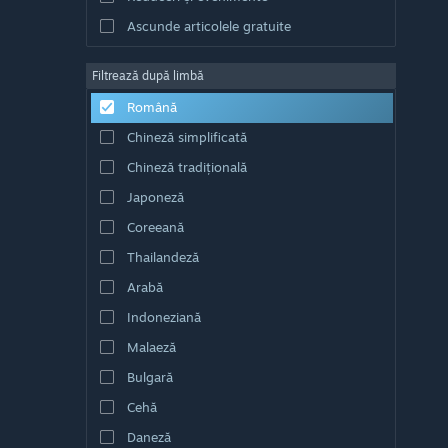
Ascunde articolele gratuite
Filtrează după limbă
Română
Chineză simplificată
Chineză tradițională
Japoneză
Coreeană
Thailandeză
Arabă
Indoneziană
Malaeză
Bulgară
Cehă
Daneză