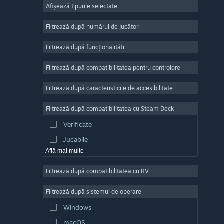
Afișează tipurile selectate
Număr masiv de jucători
Indie
Filtrează după numărul de jucători
Acces timpuriu
Filtrează după funcționalități
Casual
Filtrează după compatibilitatea pentru controlere
Simulare
Curse
Filtrează după caracteristicile de accesibilitate
Sporturi
Filtrează după compatibilitatea cu Steam Deck
Producție video
Verificate
Editare de fotografii
Jucabile
Află mai multe
Filtrează după compatibilitatea cu RV
Filtrează după sistemul de operare
Windows
macOS