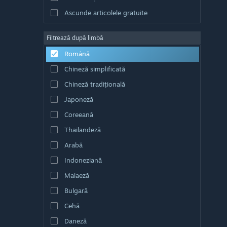
Ascunde articolele gratuite
Filtrează după limbă
Română
Chineză simplificată
Chineză tradițională
Japoneză
Coreeană
Thailandeză
Arabă
Indoneziană
Malaeză
Bulgară
Cehă
Daneză