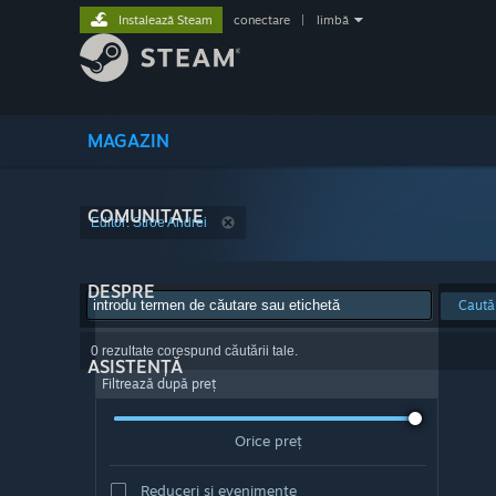
Instalează Steam
conectare
|
limbă
MAGAZIN
COMUNITATE
Editor: Stroe Andrei
DESPRE
Caută
0 rezultate corespund căutării tale.
ASISTENȚĂ
Filtrează după preț
Orice preț
Reduceri și evenimente