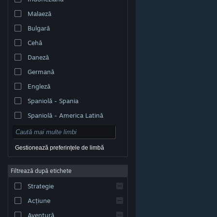
Malaeză
Bulgară
Cehă
Daneză
Germană
Engleză
Spaniolă - Spania
Spaniolă - America Latină
Gestionează preferințele de limbă
Filtrează după etichete
© Valve Corporation. Toate drepturile rezervate. Toate
mărcile înregistrate sunt proprietatea deținătorilor
Strategie
respectivi în SUA și celelalte țări.
Politică de
confidențialitate
|
Mențiuni legale
|
Accesibilitate
|
Acordul Steam pentru abonați
|
Rambursări
|
Acțiune
Cookie-uri
Aventură