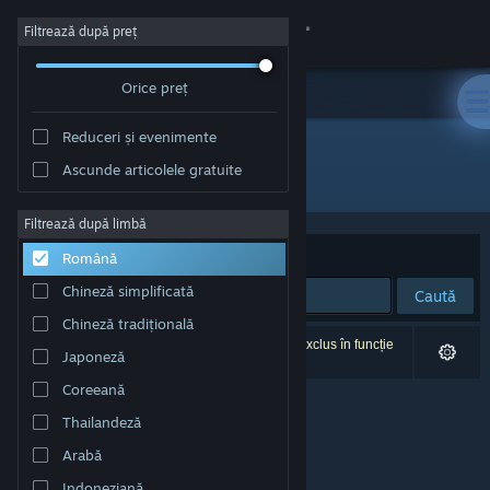
Conectează-te
Filtrează după preț
Orice preț
Magazin
Reduceri și evenimente
Comunitate
Ascunde articolele gratuite
Editor: Reality Diversions, LLC.
Despre
Filtrează după limbă
Sortează după
Relevanță
Română
Asistență
Chineză simplificată
Caută
Chineză tradițională
Schimbă limba
0 rezultate corespund căutării tale. 1 titlu a fost exclus în funcție
Japoneză
de preferințele tale.
Obține aplicația Steam pentru dispozitive mobile
Coreeană
Thailandeză
Vezi site în versiunea pentru desktop
Arabă
Indoneziană