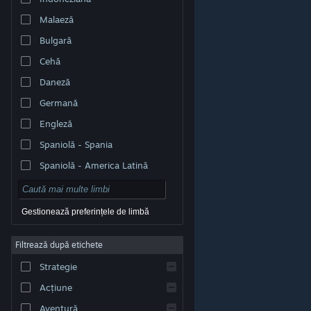
Malaeză
Bulgară
Cehă
Daneză
Germană
Engleză
Spaniolă - Spania
Spaniolă - America Latină
Gestionează preferințele de limbă
Filtrează după etichete
© Valve Corporation. Toate drepturile rezervate. Toate
mărcile înregistrate sunt proprietatea deținătorilor
Strategie
respectivi în SUA și celelalte țări.
Politică de
confidențialitate
|
Mențiuni legale
|
Accesibilitate
|
Acordul Steam pentru abonați
|
Rambursări
|
Acțiune
Cookie-uri
Aventură