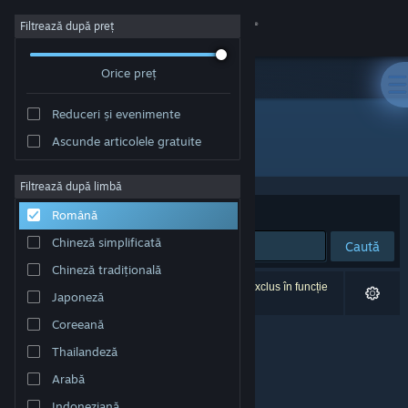
Conectează-te
Filtrează după preț
Orice preț
Magazin
Reduceri și evenimente
Comunitate
Ascunde articolele gratuite
Editor: Phaenom GmbH
Despre
Filtrează după limbă
Sortează după
Relevanță
Română
Asistență
Chineză simplificată
Caută
Chineză tradițională
Schimbă limba
0 rezultate corespund căutării tale. 1 titlu a fost exclus în funcție
Japoneză
de preferințele tale.
Obține aplicația Steam pentru dispozitive mobile
Coreeană
Thailandeză
Vezi site în versiunea pentru desktop
Arabă
Indoneziană