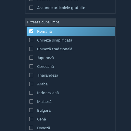
Ascunde articolele gratuite
Filtrează după limbă
Română
Chineză simplificată
Chineză tradițională
Japoneză
Coreeană
Thailandeză
Arabă
Indoneziană
Malaeză
Bulgară
Cehă
Daneză