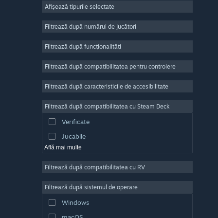
Afișează tipurile selectate
Număr masiv de jucători
Indie
Filtrează după numărul de jucători
Acces timpuriu
Filtrează după funcționalități
Casual
Filtrează după compatibilitatea pentru controlere
Simulare
Curse
Filtrează după caracteristicile de accesibilitate
Sporturi
Filtrează după compatibilitatea cu Steam Deck
Producție video
Verificate
Editare de fotografii
Jucabile
Află mai multe
Filtrează după compatibilitatea cu RV
Filtrează după sistemul de operare
Windows
macOS