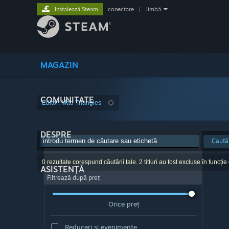
Instalează Steam
conectare
|
limbă
MAGAZIN
COMUNITATE
Editor: Mad Triangles
DESPRE
Caută
0 rezultate corespund căutării tale. 2 titluri au fost excluse în funcție
ASISTENȚĂ
Filtrează după preț
Orice preț
Reduceri și evenimente