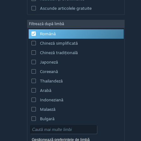
Ascunde articolele gratuite
Filtrează după limbă
Română
Chineză simplificată
Chineză tradițională
Japoneză
Coreeană
Thailandeză
Arabă
Indoneziană
Malaeză
Bulgară
Cehă
Daneză
Gestionează preferințele de limbă