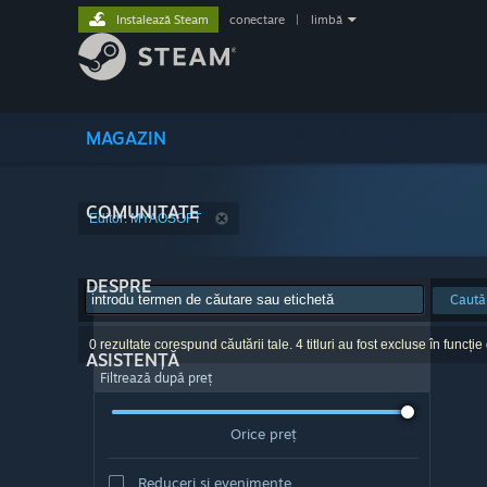
Instalează Steam
conectare
|
limbă
MAGAZIN
COMUNITATE
Editor: MYAOSOFT
DESPRE
Caută
0 rezultate corespund căutării tale. 4 titluri au fost excluse în funcție
ASISTENȚĂ
Filtrează după preț
Orice preț
Reduceri și evenimente