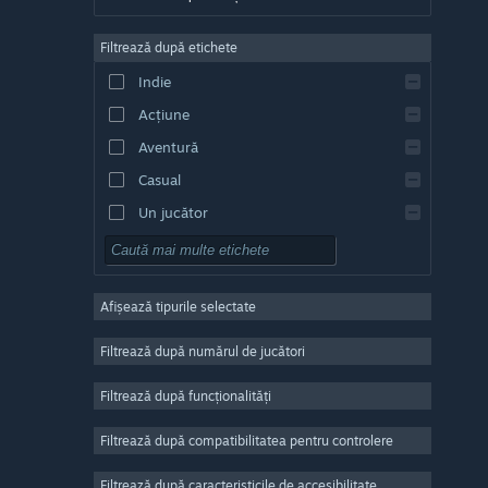
Germană
Filtrează după etichete
Engleză
Indie
Spaniolă - Spania
Acțiune
Spaniolă - America Latină
Aventură
Casual
Un jucător
Simulare
RPG
Afișează tipurile selectate
Strategie
2D
Filtrează după numărul de jucători
Acces timpuriu
Filtrează după funcționalități
3D
Filtrează după compatibilitatea pentru controlere
Gratuit
Atmosferă
Filtrează după caracteristicile de accesibilitate