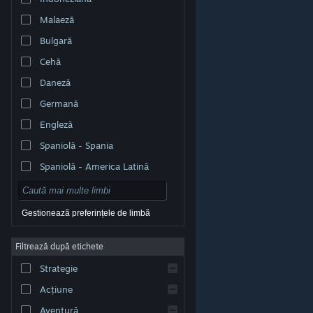
Malaeză
Bulgară
Cehă
Daneză
Germană
Engleză
Spaniolă - Spania
Spaniolă - America Latină
Gestionează preferințele de limbă
Filtrează după etichete
© Valve Corporation. Toate drepturile rezervate. Toate
mărcile înregistrate sunt proprietatea deținătorilor
Strategie
respectivi în SUA și celelalte țări.
Politică de
confidențialitate
|
Mențiuni legale
|
Accesibilitate
|
Acordul Steam pentru abonați
|
Rambursări
|
Acțiune
Cookie-uri
Aventură