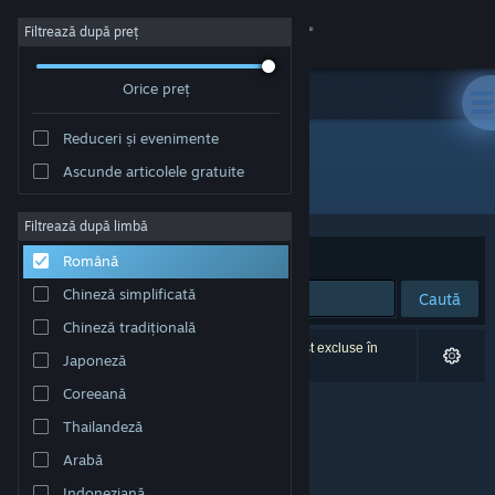
Conectează-te
Filtrează după preț
Orice preț
Magazin
Reduceri și evenimente
Comunitate
Ascunde articolele gratuite
Editor: Kayisoft
Despre
Filtrează după limbă
Sortează după
Relevanță
Română
Asistență
Chineză simplificată
Caută
Chineză tradițională
Schimbă limba
0 rezultate corespund căutării tale. 2 titluri au fost excluse în
Japoneză
funcție de preferințele tale.
Obține aplicația Steam pentru dispozitive mobile
Coreeană
Thailandeză
Vezi site în versiunea pentru desktop
Arabă
Indoneziană