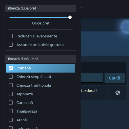
Conectează-te
Filtrează după preț
Orice preț
Magazin
Reduceri și evenimente
Comunitate
Ascunde articolele gratuite
Editor: Jim Makes Games
Despre
Filtrează după limbă
Sortează după
Relevanță
Română
Asistență
Chineză simplificată
Caută
Chineză tradițională
Schimbă limba
0 rezultate corespund căutării tale. 2 titluri au fost excluse în
Japoneză
funcție de preferințele tale.
Obține aplicația Steam pentru dispozitive mobile
Coreeană
Thailandeză
Vezi site în versiunea pentru desktop
Arabă
Indoneziană