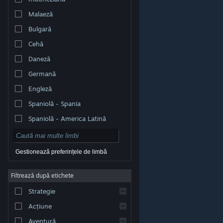
Malaeză
Bulgară
Cehă
Daneză
Germană
Engleză
Spaniolă - Spania
Spaniolă - America Latină
Gestionează preferințele de limbă
Filtrează după etichete
© Valve Corporation. Toate drepturile rezervate. Toate
mărcile înregistrate sunt proprietatea deținătorilor
Strategie
respectivi în SUA și celelalte țări.
Politică de
confidențialitate
|
Mențiuni legale
|
Accesibilitate
|
Acordul Steam pentru abonați
|
Rambursări
|
Acțiune
Cookie-uri
Aventură