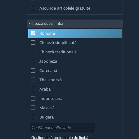
Ascunde articolele gratuite
Filtrează după limbă
Română
Chineză simplificată
Chineză tradițională
Japoneză
Coreeană
Thailandeză
Arabă
Indoneziană
Malaeză
Bulgară
Cehă
Daneză
Gestionează preferințele de limbă