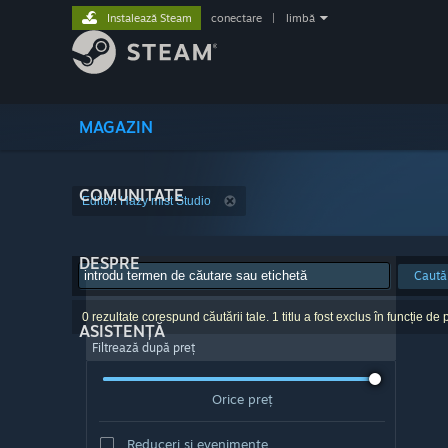
Instalează Steam
conectare
|
limbă
MAGAZIN
COMUNITATE
Editor: Hazy mist Studio
DESPRE
Caută
0 rezultate corespund căutării tale. 1 titlu a fost exclus în funcție de p
ASISTENȚĂ
Filtrează după preț
Orice preț
Reduceri și evenimente