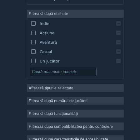
Germană
Filtrează după etichete
Engleză
Indie
Spaniolă - Spania
Acțiune
Spaniolă - America Latină
Aventură
Casual
Un jucător
Simulare
RPG
Afișează tipurile selectate
Strategie
2D
Filtrează după numărul de jucători
Acces timpuriu
Filtrează după funcționalități
3D
Filtrează după compatibilitatea pentru controlere
Gratuit
Atmosferă
Filtrează după caracteristicile de accesibilitate