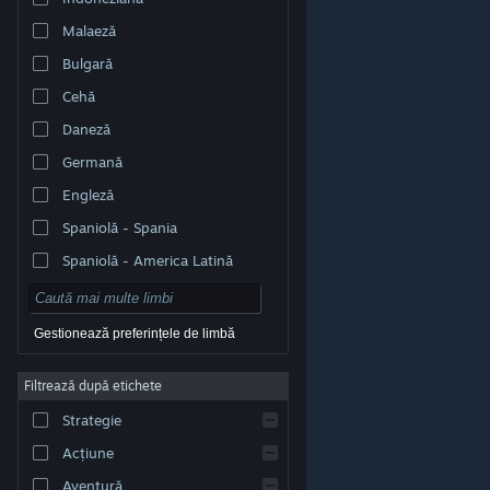
Malaeză
Bulgară
Cehă
Daneză
Germană
Engleză
Spaniolă - Spania
Spaniolă - America Latină
Gestionează preferințele de limbă
Filtrează după etichete
© Valve Corporation. Toate drepturile rezervate. Toate
mărcile înregistrate sunt proprietatea deținătorilor
Strategie
respectivi în SUA și celelalte țări.
Politică de
confidențialitate
|
Mențiuni legale
|
Accesibilitate
|
Acordul Steam pentru abonați
|
Rambursări
|
Acțiune
Cookie-uri
Aventură