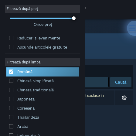
Conectează-te
Filtrează după preț
Orice preț
Magazin
Reduceri și evenimente
Comunitate
Ascunde articolele gratuite
Editor: Glitchr Studio
Despre
Filtrează după limbă
Sortează după
Relevanță
Română
Asistență
Chineză simplificată
Caută
Chineză tradițională
Schimbă limba
0 rezultate corespund căutării tale. 3 titluri au fost excluse în
Japoneză
funcție de preferințele tale.
Obține aplicația Steam pentru dispozitive mobile
Coreeană
Thailandeză
Vezi site în versiunea pentru desktop
Arabă
Indoneziană