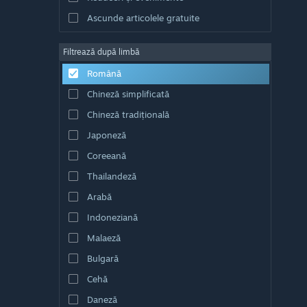
Ascunde articolele gratuite
Filtrează după limbă
Română
Chineză simplificată
Chineză tradițională
Japoneză
Coreeană
Thailandeză
Arabă
Indoneziană
Malaeză
Bulgară
Cehă
Daneză