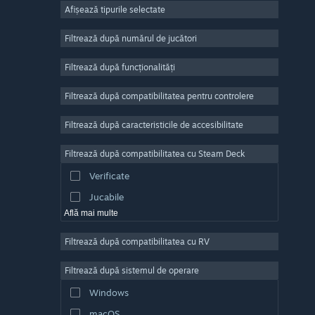
Afișează tipurile selectate
Număr masiv de jucători
Indie
Filtrează după numărul de jucători
Acces timpuriu
Filtrează după funcționalități
Casual
Filtrează după compatibilitatea pentru controlere
Simulare
Curse
Filtrează după caracteristicile de accesibilitate
Sporturi
Filtrează după compatibilitatea cu Steam Deck
Producție video
Verificate
Editare de fotografii
Jucabile
Află mai multe
Filtrează după compatibilitatea cu RV
Filtrează după sistemul de operare
Windows
macOS