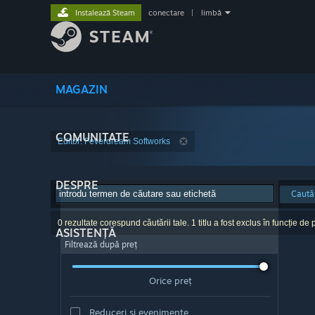
Instalează Steam
conectare
|
limbă
MAGAZIN
COMUNITATE
Editor: Feverdream Softworks
DESPRE
Caută
0 rezultate corespund căutării tale. 1 titlu a fost exclus în funcție de p
ASISTENȚĂ
Filtrează după preț
Orice preț
Reduceri și evenimente