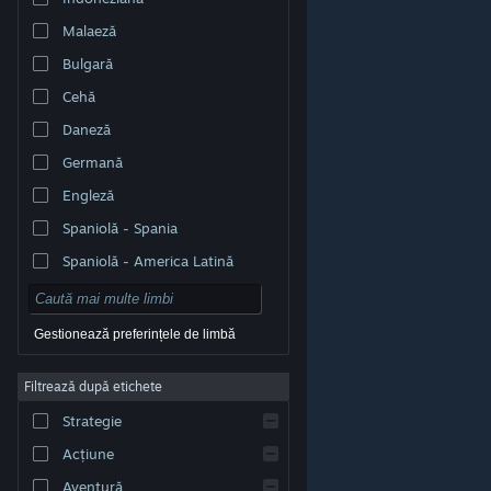
Malaeză
Bulgară
Cehă
Daneză
Germană
Engleză
Spaniolă - Spania
Spaniolă - America Latină
Gestionează preferințele de limbă
Filtrează după etichete
© Valve Corporation. Toate drepturile rezervate. Toate
mărcile înregistrate sunt proprietatea deținătorilor
Strategie
respectivi în SUA și celelalte țări.
Politică de
confidențialitate
|
Mențiuni legale
|
Accesibilitate
|
Acordul Steam pentru abonați
|
Rambursări
|
Acțiune
Cookie-uri
Aventură