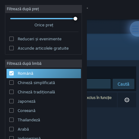
Conectează-te
Filtrează după preț
Orice preț
Magazin
Reduceri și evenimente
Comunitate
Ascunde articolele gratuite
Editor: David Ruttan
Despre
Filtrează după limbă
Sortează după
Relevanță
Română
Asistență
Chineză simplificată
Caută
Chineză tradițională
Schimbă limba
0 rezultate corespund căutării tale. 1 titlu a fost exclus în funcție
Japoneză
de preferințele tale.
Obține aplicația Steam pentru dispozitive mobile
Coreeană
Thailandeză
Vezi site în versiunea pentru desktop
Arabă
Indoneziană