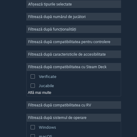
Afișează tipurile selectate
Număr masiv de jucători
Indie
Filtrează după numărul de jucători
Acces timpuriu
Filtrează după funcționalități
Casual
Filtrează după compatibilitatea pentru controlere
Simulare
Curse
Filtrează după caracteristicile de accesibilitate
Sporturi
Filtrează după compatibilitatea cu Steam Deck
Producție video
Verificate
Editare de fotografii
Jucabile
Află mai multe
Filtrează după compatibilitatea cu RV
Filtrează după sistemul de operare
Windows
macOS