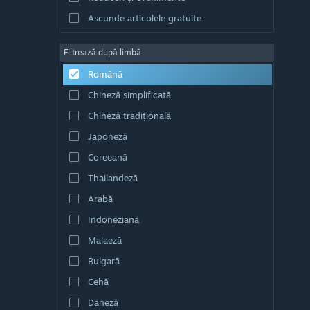
Ascunde articolele gratuite
Filtrează după limbă
Română
Chineză simplificată
Chineză tradițională
Japoneză
Coreeană
Thailandeză
Arabă
Indoneziană
Malaeză
Bulgară
Cehă
Daneză