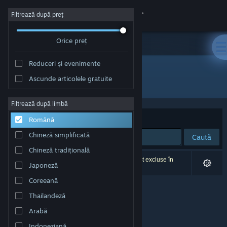
Conectează-te
Filtrează după preț
Orice preț
Magazin
Reduceri și evenimente
Comunitate
Ascunde articolele gratuite
Editor: Alex Ilitchev
Despre
Filtrează după limbă
Sortează după
Relevanță
Română
Asistență
Chineză simplificată
Caută
Chineză tradițională
Schimbă limba
0 rezultate corespund căutării tale. 4 titluri au fost excluse în
Japoneză
funcție de preferințele tale.
Obține aplicația Steam pentru dispozitive mobile
Coreeană
Thailandeză
Vezi site în versiunea pentru desktop
Arabă
Indoneziană