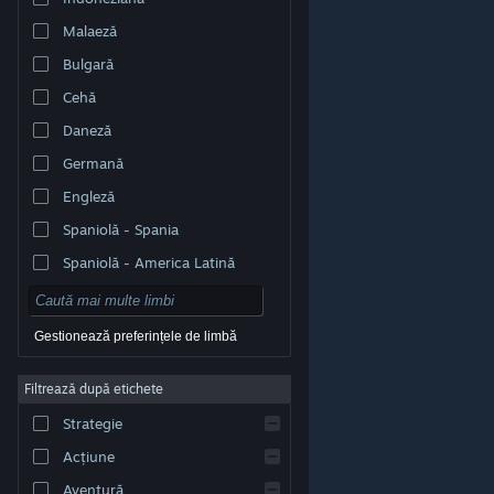
Malaeză
Bulgară
Cehă
Daneză
Germană
Engleză
Spaniolă - Spania
Spaniolă - America Latină
Gestionează preferințele de limbă
Filtrează după etichete
© Valve Corporation. Toate drepturile rezervate. Toate
mărcile înregistrate sunt proprietatea deținătorilor
Strategie
respectivi în SUA și celelalte țări.
Politică de
confidențialitate
|
Mențiuni legale
|
Accesibilitate
|
Acordul Steam pentru abonați
|
Rambursări
|
Acțiune
Cookie-uri
Aventură