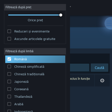
Conectează-te
Filtrează după preț
Orice preț
Magazin
Reduceri și evenimente
Comunitate
Ascunde articolele gratuite
Editor: ACreativeGame Studio
Despre
Filtrează după limbă
Sortează după
Relevanță
Română
Asistență
Chineză simplificată
Caută
Chineză tradițională
Schimbă limba
0 rezultate corespund căutării tale. 1 titlu a fost exclus în funcție
Japoneză
de preferințele tale.
Obține aplicația Steam pentru dispozitive mobile
Coreeană
Thailandeză
Vezi site în versiunea pentru desktop
Arabă
Indoneziană