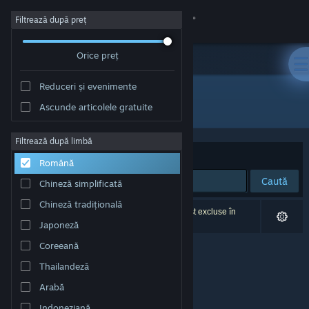
Conectează-te
Filtrează după preț
Orice preț
Magazin
Reduceri și evenimente
Comunitate
Toate produsele
Ascunde articolele gratuite
Despre
Filtrează după limbă
Sortează după
Relevanță
Română
Asistență
Caută
Chineză simplificată
Chineză tradițională
Schimbă limba
0 rezultate corespund căutării tale. 2 titluri au fost excluse în
funcție de preferințele tale.
Japoneză
Obține aplicația Steam pentru dispozitive mobile
Coreeană
Thailandeză
Vezi site în versiunea pentru desktop
Arabă
Indoneziană