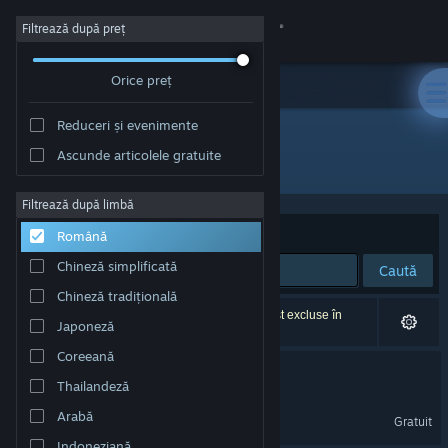
Conectează-te
Filtrează după preț
Orice preț
Magazin
Reduceri și evenimente
Comunitate
Ascunde articolele gratuite
Dezvoltator: lidlocks
Despre
Filtrează după limbă
Sortează după
Relevanță
Română
Asistență
Chineză simplificată
Caută
Chineză tradițională
Schimbă limba
2 rezultate corespund căutării tale. 2 titluri au fost excluse în
Japoneză
funcție de preferințele tale.
Obține aplicația Steam pentru dispozitive mobile
Coreeană
Finding Polka
Thailandeză
Vezi site în versiunea pentru desktop
Finding Polka Demo
Arabă
Gratuit
Indoneziană