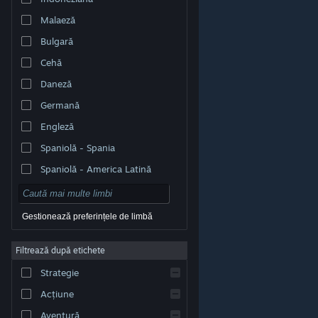
Malaeză
Bulgară
Cehă
Daneză
Germană
Engleză
Spaniolă - Spania
Spaniolă - America Latină
Gestionează preferințele de limbă
Filtrează după etichete
© Valve Corporation. Toate drepturile rezervate. Toate
mărcile înregistrate sunt proprietatea deținătorilor
Strategie
respectivi în SUA și celelalte țări.
Politică de
confidențialitate
|
Mențiuni legale
|
Accesibilitate
|
Acordul Steam pentru abonați
|
Rambursări
|
Acțiune
Cookie-uri
Aventură