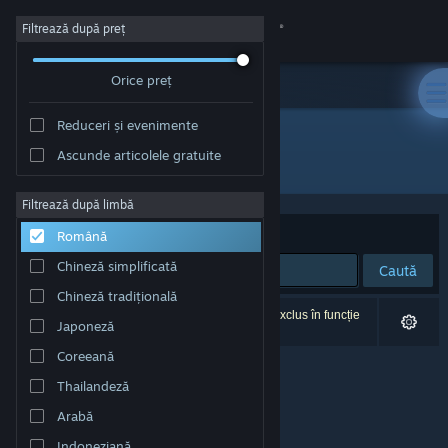
Conectează-te
Filtrează după preț
Orice preț
Magazin
Reduceri și evenimente
Comunitate
Ascunde articolele gratuite
Dezvoltator: higopage
Despre
Filtrează după limbă
Sortează după
Relevanță
Română
Asistență
Chineză simplificată
Caută
Chineză tradițională
Schimbă limba
0 rezultate corespund căutării tale. 1 titlu a fost exclus în funcție
Japoneză
de preferințele tale.
Obține aplicația Steam pentru dispozitive mobile
Coreeană
Thailandeză
Vezi site în versiunea pentru desktop
Arabă
Indoneziană