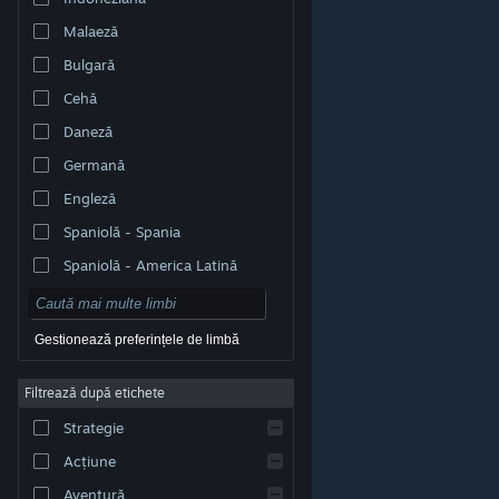
Malaeză
Bulgară
Cehă
Daneză
Germană
Engleză
Spaniolă - Spania
Spaniolă - America Latină
Gestionează preferințele de limbă
Filtrează după etichete
© Valve Corporation. Toate drepturile rezervate. Toate
mărcile înregistrate sunt proprietatea deținătorilor
Strategie
respectivi în SUA și celelalte țări.
Politică de
confidențialitate
|
Mențiuni legale
|
Accesibilitate
|
Acordul Steam pentru abonați
|
Rambursări
|
Acțiune
Cookie-uri
Aventură