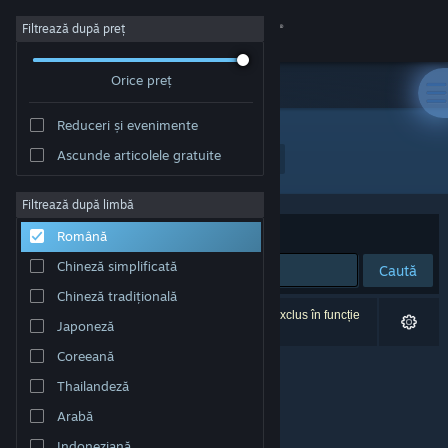
Conectează-te
Filtrează după preț
Orice preț
Magazin
Reduceri și evenimente
Comunitate
Ascunde articolele gratuite
Dezvoltator: Winning Streak Games GmbH
Despre
Filtrează după limbă
Sortează după
Relevanță
Română
Asistență
Chineză simplificată
Caută
Chineză tradițională
Schimbă limba
0 rezultate corespund căutării tale. 1 titlu a fost exclus în funcție
Japoneză
de preferințele tale.
Obține aplicația Steam pentru dispozitive mobile
Coreeană
Thailandeză
Vezi site în versiunea pentru desktop
Arabă
Indoneziană