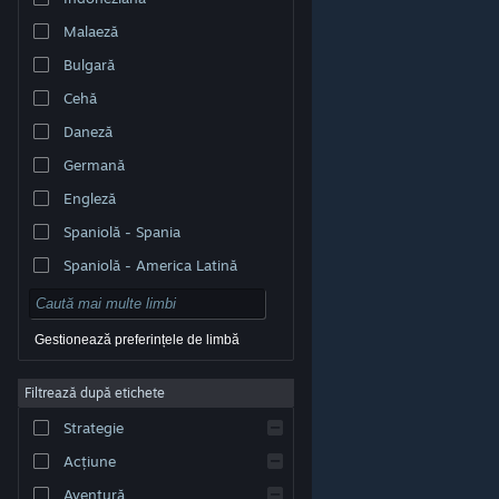
Malaeză
Bulgară
Cehă
Daneză
Germană
Engleză
Spaniolă - Spania
Spaniolă - America Latină
Gestionează preferințele de limbă
Filtrează după etichete
© Valve Corporation. Toate drepturile rezervate. Toate
mărcile înregistrate sunt proprietatea deținătorilor
Strategie
respectivi în SUA și celelalte țări.
Politică de
confidențialitate
|
Mențiuni legale
|
Accesibilitate
|
Acordul Steam pentru abonați
|
Rambursări
|
Acțiune
Cookie-uri
Aventură